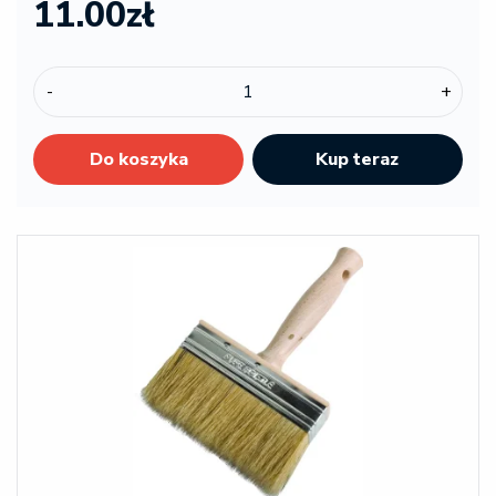
11.00zł
-
+
Do koszyka
Kup teraz