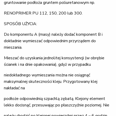
gruntowanie podłoża gruntem poliuretanowym np.
RENOPRIMER PU 112, 150, 200 lub 300.
SPOSÓB UŻYCIA:
Do komponentu A (masy) należy dodać komponent B i
dokładnie wymieszać odpowiednim przyrządem do
mieszania.
Mieszać do uzyskania jednolitej konsystencji (w obrębie
ścianek i na dnie opakowania), gdyż w przypadku
niedokładnego wymieszania można nie osiągnąć
maksymalnej skuteczności kleju. Przygotowany klej
nakładać na
podłoże odpowiednią szpachlą zębatą. Klejony element
lekko docisnąć, przesuwając po płaszczyźnie poziomej. Nie
należy chodzić po klejonej powierzchni przez 4 – 6 godzin.