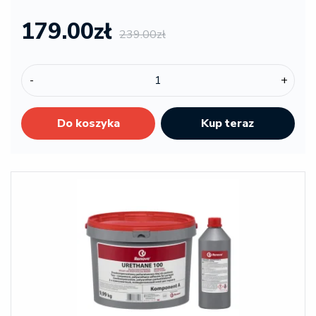
179.00zł
239.00zł
-
+
Do koszyka
Kup teraz