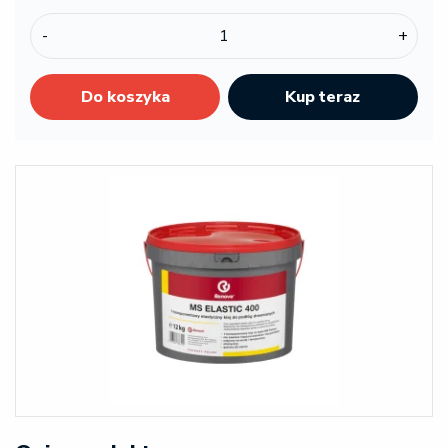
-
+
Do koszyka
Kup teraz