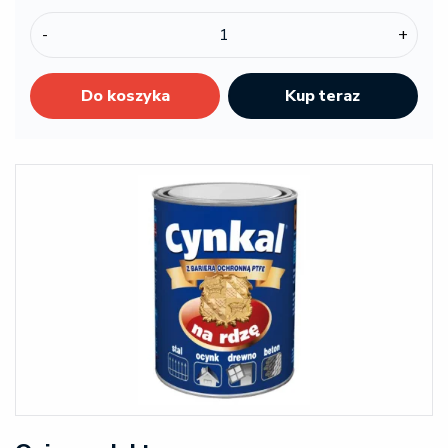
-
+
Do koszyka
Kup teraz