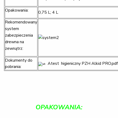
Opakowania:
0,75 L; 4 L
Rekomendowany
system
zabezpieczenia
drewna na
zewnątrz:
Dokumenty do
Atest higieniczny PZH Alkid PRO.pdf
pobrania:
OPAKOWANIA: