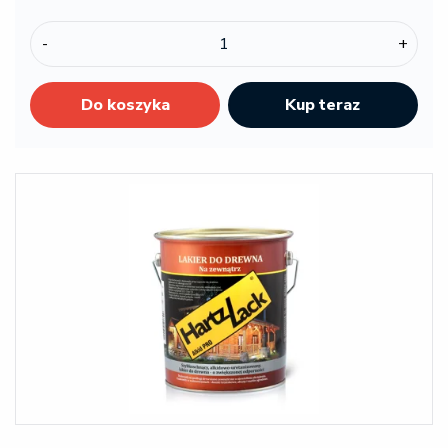
-
+
Do koszyka
Kup teraz